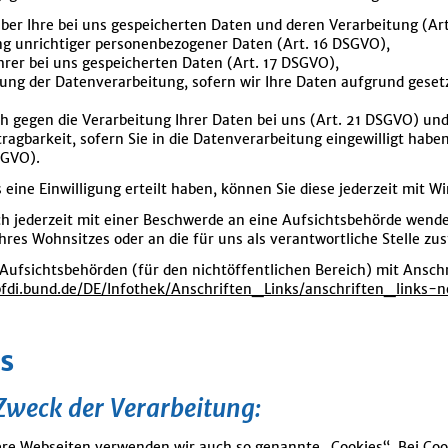
ber Ihre bei uns gespeicherten Daten und deren Verarbeitung (Ar
ng unrichtiger personenbezogener Daten (Art. 16 DSGVO),
hrer bei uns gespeicherten Daten (Art. 17 DSGVO),
ung der Datenverarbeitung, sofern wir Ihre Daten aufgrund gesetzl
h gegen die Verarbeitung Ihrer Daten bei uns (Art. 21 DSGVO) un
ragbarkeit, sofern Sie in die Datenverarbeitung eingewilligt hab
SGVO).
 eine Einwilligung erteilt haben, können Sie diese jederzeit mit W
ch jederzeit mit einer Beschwerde an eine Aufsichtsbehörde wende
hres Wohnsitzes oder an die für uns als verantwortliche Stelle zu
 Aufsichtsbehörden (für den nichtöffentlichen Bereich) mit Anschr
fdi.bund.de/DE/Infothek/Anschriften_Links/anschriften_links-n
s
Zweck der Verarbeitung:
ere Webseiten verwenden wir auch so genannte „Cookies“. Bei Cook