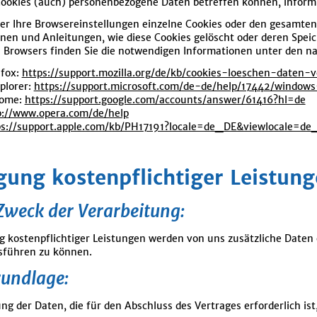
Cookies (auch) personenbezogene Daten betreffen können, informi
er Ihre Browsereinstellungen einzelne Cookies oder den gesamte
onen und Anleitungen, wie diese Cookies gelöscht oder deren Spei
s Browsers finden Sie die notwendigen Informationen unter den n
efox:
https://support.mozilla.org/de/kb/cookies-loeschen-daten
plorer:
https://support.microsoft.com/de-de/help/17442/window
rome:
https://support.google.com/accounts/answer/61416?hl=de
p://www.opera.com/de/help
ps://support.apple.com/kb/PH17191?locale=de_DE&viewlocale=de
gung kostenpflichtiger Leistun
Zweck der Verarbeitung:
g kostenpflichtiger Leistungen werden von uns zusätzliche Daten 
sführen zu können.
rundlage:
ng der Daten, die für den Abschluss des Vertrages erforderlich ist, 