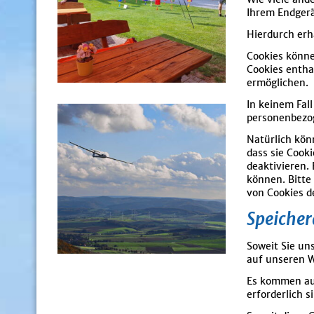
Ihrem Endgerä
Hierdurch erh
Cookies könne
Cookies entha
ermöglichen.
In keinem Fal
personenbezog
Natürlich kön
dass sie Cook
deaktivieren.
können. Bitte
von Cookies d
Speicher
Soweit Sie un
auf unseren 
Es kommen aus
erforderlich 