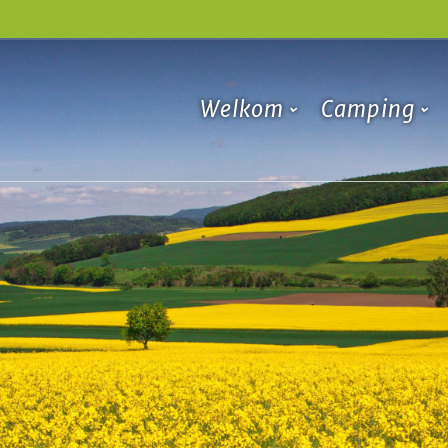
Navigatie
overslaan
Welkom
Camping