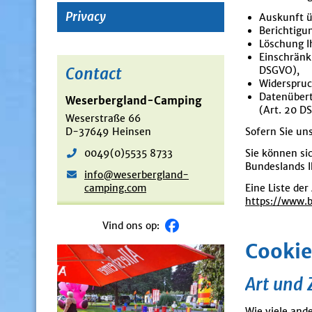
Privacy
Auskunft ü
Berichtigu
Löschung I
Einschränk
Contact
DSGVO),
Widerspruc
Datenübert
Weserbergland-Camping
(Art. 20 D
Weserstraße 66
D-37649 Heinsen
Sofern Sie uns
0049(0)5535 8733
Sie können si
Bundeslands I
info@weserbergland-
camping.com
Eine Liste der
https://www.b
Vind ons op:
Cookie
Art und 
Wie viele and