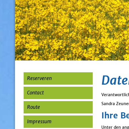
Date
Reserveren
Contact
Verantwortlic
Sandra Zeune
Route
Ihre B
Impressum
Unter den ang