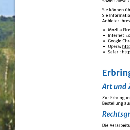
Soweit diese 
Sie können üb
Sie Informati
Anbieter Ihre
Mozilla Fir
Internet Ex
Google Ch
Opera:
htt
Safari:
htt
Erbrin
Art und 
Zur Erbringun
Bestellung au
Rechtsg
Die Verarbeitu